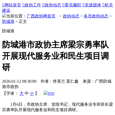

网站首页

政协工作

政协动态

委员履职

党派团体

机关
建设
当前位置：
广西政协网首页
>
政协动态
>
各市政协动态
>
防城港
> 正文
防城港
防城港市政协主席梁宗勇率队
开展现代服务业和民生项目调
研
2026-01-12 08:30:00 作者：佟美兰 莫仁鑫 来源：广西防城
港市政协
【字体：
大
中
小
】
打印
1月6日，市政协主席、党组书记，现代服务业专班班长梁
宗勇率队开展现代服务业和民生项目调研。