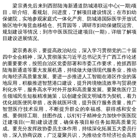
梁宗勇先后来到西部陆海新通道防城港联运中心(一期)项
目，听介绍、看规划、问进度，了解项目建设情况；在市妇幼
保健院，实地参观家庭式一体化产房、防城港国际医学开放试
验区地中海贫血移植仓、托育园等，调研市妇幼保健院运营、
规划建设等情况；到市中医医院迁建项目(一期)，详细了解项
目建设进展情况。
梁宗勇表示，要提高政治站位，深入学习贯彻党的二十届
四中全会精神，深入贯彻落实习近平总书记关于广西工作论述
的重要要求，按照自治区党委部署和市委工作要求，抢抓西部
陆海新通道等重大发展机遇，持续做大做强现代服务业，推动
向海经济高质量发展。要进一步推进人工智能在港区作业的落
地应用，积极推进智慧港口建设，提升跨境物流效率与贸易便
利化水平，服务高水平对外开放和高质量发展。要聚焦医疗卫
生领域民生短板精准施策，以创建全国文明城市为契机，着力
优化就医便民举措，改善就医环境，提升医疗服务质量，推广
智慧医疗技术应用，不断提升群众的幸福感、获得感和安全
感。要倒排工期、挂图作战，以钉钉子精神全力加快中医医院
迁建项目(一期)建设进度，确保各项目标任务如期高质量完
成。要充分发挥政协委员主体作用，持续深化拓展五大委员行
动，深入协商议政，广泛凝聚共识，为推动全市经济社会高质