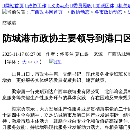

网站首页

政协工作

政协动态

委员履职

党派团体

机关
当前位置：
广西政协网首页
>
政协动态
>
各市政协动态
>
防城港
防城港市政协主要领导到港口
2025-11-17 08:27:00 作者：佟美兰 莫仁鑫 来源：广西防
【字体：
大
中
小
】
打印
11月11日，市政协主席、党组书记、现代服务业专班班长
增效，更好服务实体经济发展凝聚共识、建言献策。
梁宗勇一行先后到达广西丰联铜业有限公司、北部湾金属材
息服务等关键生产性服务环节的具体实践、存在困难及未来规
梁宗勇表示，大力发展生产性服务业是贯彻落实党的二十届
十届四中全会精神，立足防城港市及港口区产业发展实际，结
持，激发市场主体活力，鼓励企业向专业化和价值链高端延伸
升服务效能，持续增强现代服务业发展动力活力。各相关部门