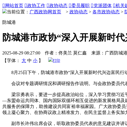

网站首页

政协工作

政协动态

委员履职

党派团体

机关
当前位置：
广西政协网首页
>
政协动态
>
各市政协动态
>
防城港
防城港市政协“深入开展新时代
2025-08-29 08:27:00 作者：佟美兰 莫仁鑫 来源：广西防
【字体：
大
中
小
】
打印
8月25日下午，防城港市政协“深入开展新时代兴边富民行动
会议对专题调研情况和调研报告作说明。与会政协委员代表
梁宗勇表示，要进一步提高政治站位，深入学习贯彻习近平
—东盟命运共同体、国内国际双循环相互促进的新发展格局及建
共服务的保障力，助推建设共同富裕幸福家园。广大政协委员
领上凝心聚力、在协商议政上精准发力、在民主监督上务实加
副市长许伟出席会议，听取政协委员代表的意见建议并讲话