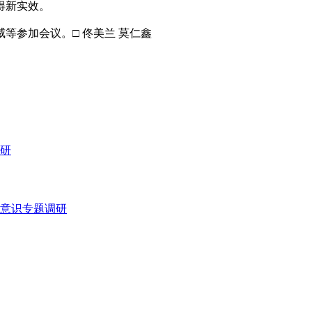
得新实效。
参加会议。□ 佟美兰 莫仁鑫
研
意识专题调研