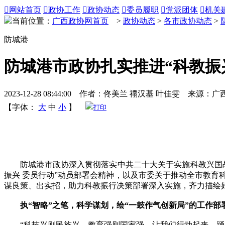

网站首页

政协工作

政协动态

委员履职

党派团体

机关
当前位置：
广西政协网首页
>
政协动态
>
各市政协动态
>
防城港
防城港市政协扎实推进“科教振兴
2023-12-28 08:44:00 作者：佟美兰 禤汉基 叶佳雯 来源：
【字体：
大
中
小
】
打印
防城港市政协深入贯彻落实中共二十大关于实施科教兴国战
振兴 委员行动”动员部署会精神，以及市委关于推动全市教育
谋良策、出实招，助力科教振行决策部署深入实施，齐力描绘
执“智略”之笔，科学谋划，绘“一鼓作气创新局”的工作部
“科技兴则民族兴，教育强则国家强。让我们行动起来，踊跃投