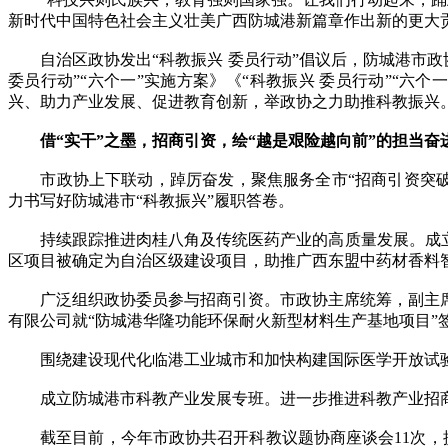
新时代中国特色社会主义壮美广西防城港新篇章作出新的更大贡
自治区政协发出“科教振兴 委员行动”倡议后，防城港市政协
委员行动”“六个一”实施方案》《“科教振兴 委员行动”“
兴、助力产业发展、促进教育创新，举政协之力助推科教振兴
借“实干”之墨，招商引资，绘“越是艰险越向前”的担当奋
市政协上下联动，踔厉奋发，聚焦服务全市“招商引资突破年”
力书写好防城港市“科教振兴”履职答卷。
持续跟踪推进肉桂八角及传统医药产业的高质量发展。成立“
区项目被确定为自治区级建设项目，助推广西东盟中药材香料
广泛组织政协委员参与招商引资。市政协主席统筹，副主席代
有限公司就“防城港华隆功能环保耐火新型材料生产基地项目”
围绕建设现代化临港工业城市和加快构建国际医学开放试验区
成立防城港市科教产业发展专班。进一步推进科教产业招商
截至目前，今年市政协共召开科教议题协商座谈会11次，提出