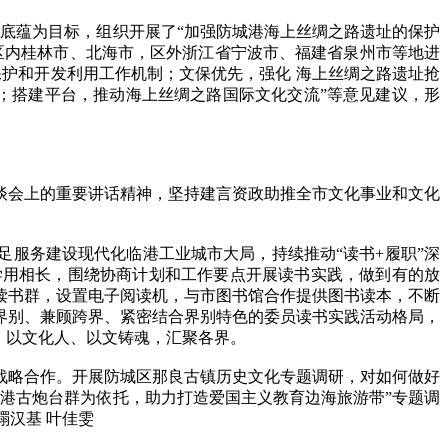
底蕴为目标，组织开展了“加强防城港海上丝绸之路遗址的保护
区内桂林市、北海市，区外浙江省宁波市、福建省泉州市等地进
护和开发利用工作机制；文保优先，强化 海上丝绸之路遗址抢
；搭建平台，推动海上丝绸之路国际文化交流”等意见建议，形
会上的重要讲话精神，坚持建言资政助推全市文化事业和文化
足服务建设现代化临港工业城市大局，持续推动“读书+履职”深
学用相长，围绕协商计划和工作要点开展读书实践，做到有的放
读书群，设置电子阅读机，与市图书馆合作提供图书读本，不断
界别、兼顾跨界、紧密结合界别特色的委员读书实践活动格局，
，以文化人、以文铸魂，汇聚各界。
略合作。开展防城区那良古镇历史文化专题调研，对如何做好
港古炮台群为依托，助力打造爱国主义教育边海旅游带”专题调
禤汉基 叶佳雯