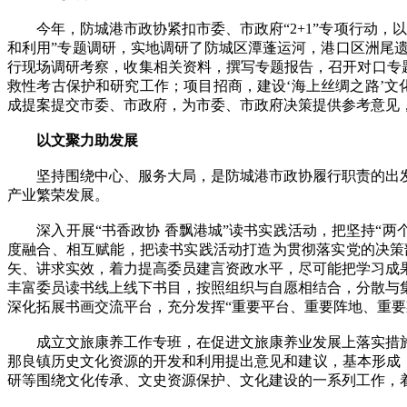
今年，防城港市政协紧扣市委、市政府“2+1”专项行动，
和利用”专题调研，实地调研了防城区潭蓬运河，港口区洲尾
行现场调研考察，收集相关资料，撰写专题报告，召开对口专
救性考古保护和研究工作；项目招商，建设‘海上丝绸之路’
成提案提交市委、市政府，为市委、市政府决策提供参考意见
以文聚力助发展
坚持围绕中心、服务大局，是防城港市政协履行职责的出发
产业繁荣发展。
深入开展“书香政协 香飘港城”读书实践活动，把坚持“两个
度融合、相互赋能，把读书实践活动打造为贯彻落实党的决策
矢、讲求实效，着力提高委员建言资政水平，尽可能把学习成
丰富委员读书线上线下书目，按照组织与自愿相结合，分散与
深化拓展书画交流平台，充分发挥“重要平台、重要阵地、重
成立文旅康养工作专班，在促进文旅康养业发展上落实措施
那良镇历史文化资源的开发和利用提出意见和建议，基本形成
研等围绕文化传承、文史资源保护、文化建设的一系列工作，着