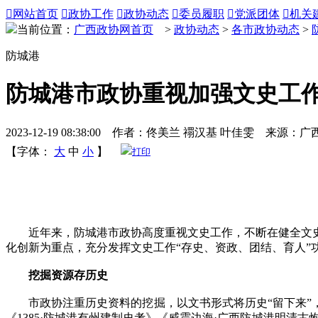

网站首页

政协工作

政协动态

委员履职

党派团体

机关
当前位置：
广西政协网首页
>
政协动态
>
各市政协动态
>
防城港
防城港市政协重视加强文史工
2023-12-19 08:38:00 作者：佟美兰 禤汉基 叶佳雯 来源：
【字体：
大
中
小
】
打印
近年来，防城港市政协高度重视文史工作，不断在健全文史
化创新为重点，充分发挥文史工作“存史、资政、团结、育人”
挖掘资源存历史
市政协注重历史资料的挖掘，以文书形式将历史“留下来”，印刷
《1385·防城港有州建制史考》《威震边海·广西防城港明