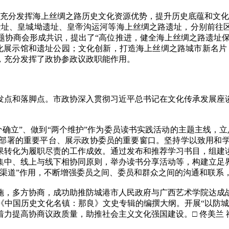
以充分发挥海上丝绸之路历史文化资源优势，提升历史底蕴和文化
遗址、皇城坳遗址、皇帝沟运河等海上丝绸之路遗址，分别前往
题协商会形成共识，提出了“高位推进，健全海上丝绸之路遗址保
文化展示馆和遗址公园；文化创新，打造海上丝绸之路城市新名片
，充分发挥了政协参政议政职能作用。
点和落脚点。市政协深入贯彻习近平总书记在文化传承发展座谈
确立”、做到“两个维护”作为委员读书实践活动的主题主线，立
部署的重要平台、展示政协委员的重要窗口。坚持学以致用和
果转化为履职尽责的工作成效。通过发布和推荐学习书目，组建
集中、线上与线下相协同原则，举办读书分享活动等，构建立足
要渠道”作用，不断增强委员之间、委员和群众之间的沟通和联系
，多方协商，成功助推防城港市人民政府与广西艺术学院达成战
《中国历史文化名镇：那良》文史专辑的编撰大纲。开展“以防城
力提高协商议政质量，助推社会主义文化强国建设。□ 佟美兰 