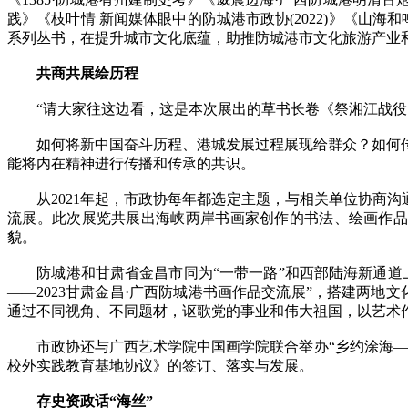
践》《枝叶情 新闻媒体眼中的防城港市政协(2022)》《山
系列丛书，在提升城市文化底蕴，助推防城港市文化旅游产业
共商共展绘历程
“请大家往这边看，这是本次展出的草书长卷《祭湘江战役》，
如何将新中国奋斗历程、港城发展过程展现给群众？如何传
能将内在精神进行传播和传承的共识。
从2021年起，市政协每年都选定主题，与相关单位协商沟通
流展。此次展览共展出海峡两岸书画家创作的书法、绘画作品
貌。
防城港和甘肃省金昌市同为“一带一路”和西部陆海新通道上
——2023甘肃金昌·广西防城港书画作品交流展”，搭建两
通过不同视角、不同题材，讴歌党的事业和伟大祖国，以艺术
市政协还与广西艺术学院中国画学院联合举办“乡约涂海——
校外实践教育基地协议》的签订、落实与发展。
存史资政话“海丝”