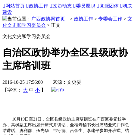

网站首页

政协工作

政协动态

委员履职

党派团体

机关
建设
当前位置：
广西政协网首页
>
政协工作
>
专委会工作
>
文
化文史和学习委员会
> 正文
文化文史和学习委员会
自治区政协举办全区县级政协
主席培训班
2016-10-25 17:56:00 来源：文史委
【字体：
大
中
小
】
打印
10月19日至21日，全区县级政协主席培训班在广西区委党校举
办，高枫副主席出席开班式并讲话，全桂寿秘书长出席结业式并作总
结讲话。唐利群、伍先华、韦守德、吕余生、李建平参加开班式、结