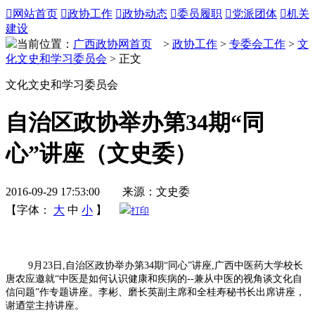

网站首页

政协工作

政协动态

委员履职

党派团体

机关
建设
当前位置：
广西政协网首页
>
政协工作
>
专委会工作
>
文
化文史和学习委员会
> 正文
文化文史和学习委员会
自治区政协举办第34期“同
心”讲座（文史委）
2016-09-29 17:53:00 来源：文史委
【字体：
大
中
小
】
打印
9月23日,自治区政协举办第34期“同心”讲座,广西中医药大学校长
唐农应邀就“中医是如何认识健康和疾病的--兼从中医的视角谈文化自
信问题”作专题讲座。李彬、磨长英副主席和全桂寿秘书长出席讲座，
谢迺堂主持讲座。