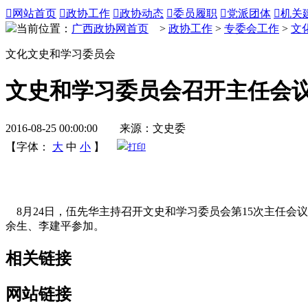

网站首页

政协工作

政协动态

委员履职

党派团体

机关
当前位置：
广西政协网首页
>
政协工作
>
专委会工作
>
文
文化文史和学习委员会
文史和学习委员会召开主任会
2016-08-25 00:00:00 来源：文史委
【字体：
大
中
小
】
打印
8月24日，伍先华主持召开文史和学习委员会第15次主任会
余生、李建平参加。
相关链接
网站链接