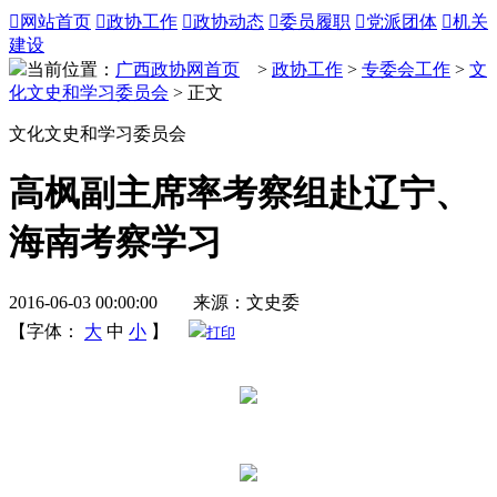

网站首页

政协工作

政协动态

委员履职

党派团体

机关
建设
当前位置：
广西政协网首页
>
政协工作
>
专委会工作
>
文
化文史和学习委员会
> 正文
文化文史和学习委员会
高枫副主席率考察组赴辽宁、
海南考察学习
2016-06-03 00:00:00 来源：文史委
【字体：
大
中
小
】
打印