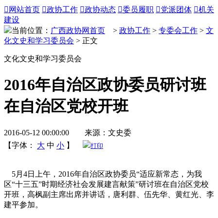

网站首页

政协工作

政协动态

委员履职

党派团体

机关
建设
当前位置：
广西政协网首页
>
政协工作
>
专委会工作
>
文
化文史和学习委员会
> 正文
文化文史和学习委员会
2016年自治区政协委员研讨班
在自治区党校开班
2016-05-12 00:00:00 来源：文史委
【字体：
大
中
小
】
打印
5月4日上午，2016年自治区政协委员“适应新常态，为我
区“十三五”时期经济社会发展建言献策”研讨班在自治区党校
开班，高枫副主席出席并讲话，唐利群、伍先华、黄红光、李
建平参加。