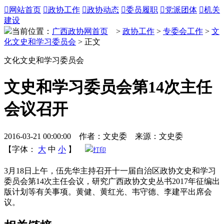

网站首页

政协工作

政协动态

委员履职

党派团体

机关
建设
当前位置：
广西政协网首页
>
政协工作
>
专委会工作
>
文
化文史和学习委员会
> 正文
文化文史和学习委员会
文史和学习委员会第14次主任
会议召开
2016-03-21 00:00:00 作者：文史委 来源：文史委
【字体：
大
中
小
】
打印
3月18日上午，伍先华主持召开十一届自治区政协文史和学习
委员会第14次主任会议，研究广西政协文史丛书2017年征编出
版计划等有关事项。黄健、黄红光、韦守德、李建平出席会
议。