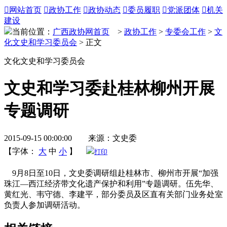

网站首页

政协工作

政协动态

委员履职

党派团体

机关
建设
当前位置：
广西政协网首页
>
政协工作
>
专委会工作
>
文
化文史和学习委员会
> 正文
文化文史和学习委员会
文史和学习委赴桂林柳州开展
专题调研
2015-09-15 00:00:00 来源：文史委
【字体：
大
中
小
】
打印
9月8日至10日，文史委调研组赴桂林市、柳州市开展“加强
珠江—西江经济带文化遗产保护和利用”专题调研。伍先华、
黄红光、韦守德、李建平，部分委员及区直有关部门业务处室
负责人参加调研活动。