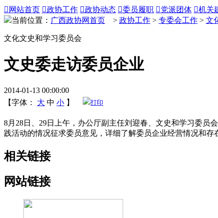

网站首页

政协工作

政协动态

委员履职

党派团体

机关
当前位置：
广西政协网首页
>
政协工作
>
专委会工作
>
文
文化文史和学习委员会
文史委走访委员企业
2014-01-13 00:00:00
【字体：
大
中
小
】
打印
8月28日、29日上午，办公厅副主任刘迎春、文史和学习委
践活动的情况征求委员意见，详细了解委员企业经营情况和存
相关链接
网站链接