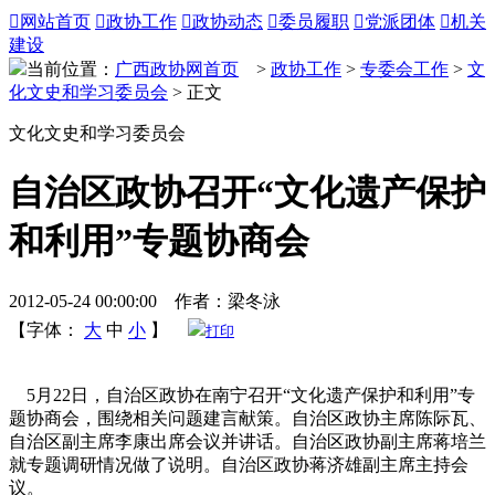

网站首页

政协工作

政协动态

委员履职

党派团体

机关
建设
当前位置：
广西政协网首页
>
政协工作
>
专委会工作
>
文
化文史和学习委员会
> 正文
文化文史和学习委员会
自治区政协召开“文化遗产保护
和利用”专题协商会
2012-05-24 00:00:00 作者：梁冬泳
【字体：
大
中
小
】
打印
5月22日，自治区政协在南宁召开“文化遗产保护和利用”专
题协商会，围绕相关问题建言献策。自治区政协主席陈际瓦、
自治区副主席李康出席会议并讲话。自治区政协副主席蒋培兰
就专题调研情况做了说明。自治区政协蒋济雄副主席主持会
议。