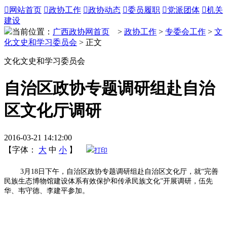

网站首页

政协工作

政协动态

委员履职

党派团体

机关
建设
当前位置：
广西政协网首页
>
政协工作
>
专委会工作
>
文
化文史和学习委员会
> 正文
文化文史和学习委员会
自治区政协专题调研组赴自治
区文化厅调研
2016-03-21 14:12:00
【字体：
大
中
小
】
打印
3月18日下午，自治区政协专题调研组赴自治区文化厅，就“完善
民族生态博物馆建设体系有效保护和传承民族文化”开展调研，伍先
华、韦守德、李建平参加。