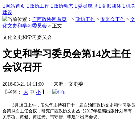

网站首页

政协工作

政协动态

委员履职

党派团体

机关
建设
当前位置：
广西政协网首页
>
政协工作
>
专委会工作
>
文
化文史和学习委员会
> 正文
文化文史和学习委员会
文史和学习委员会第14次主任
会议召开
2016-03-21 14:11:00 来源：文史委
【字体：
大
中
小
】
打印
3月18日上午，伍先华主持召开十一届自治区政协文史和学习委员
会第14次主任会议，研究广西政协文史丛书2017年征编出版计划等有
关事项。黄健、黄红光、韦守德、李建平出席会议。