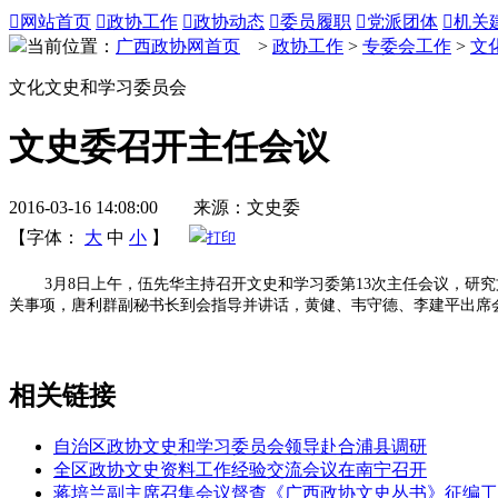

网站首页

政协工作

政协动态

委员履职

党派团体

机关
当前位置：
广西政协网首页
>
政协工作
>
专委会工作
>
文
文化文史和学习委员会
文史委召开主任会议
2016-03-16 14:08:00 来源：文史委
【字体：
大
中
小
】
打印
3月8日上午，伍先华主持召开文史和学习委第13次主任会议，研究文
关事项，唐利群副秘书长到会指导并讲话，黄健、韦守德、李建平出席
相关链接
自治区政协文史和学习委员会领导赴合浦县调研
全区政协文史资料工作经验交流会议在南宁召开
蒋培兰副主席召集会议督查《广西政协文史丛书》征编工