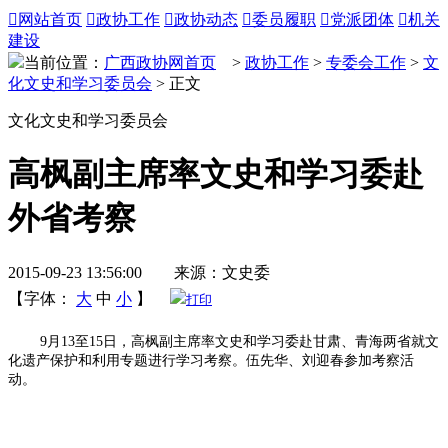

网站首页

政协工作

政协动态

委员履职

党派团体

机关
建设
当前位置：
广西政协网首页
>
政协工作
>
专委会工作
>
文
化文史和学习委员会
> 正文
文化文史和学习委员会
高枫副主席率文史和学习委赴
外省考察
2015-09-23 13:56:00 来源：文史委
【字体：
大
中
小
】
打印
9月13至15日，高枫副主席率文史和学习委赴甘肃、青海两省就文
化遗产保护和利用专题进行学习考察。伍先华、刘迎春参加考察活
动。