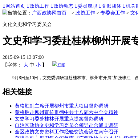

网站首页

政协工作

政协动态

委员履职

党派团体

机关
当前位置：
广西政协网首页
>
政协工作
>
专委会工作
>
文
文化文史和学习委员会
文史和学习委赴桂林柳州开展
2015-09-15 13:07:00
【字体：
大
中
小
】
打印
9月8日至10日，文史委调研组赴桂林市、柳州市开展“加强珠江—
相关链接
黄格胜副主席开展柳州市重大项目督办调研
黄格胜赴柳州宣传贯彻中共十八届六中全会精神
文史学习委赴桂林开展重点提案督办调研
自治区政协文史和学习委员会领导赴合浦县调研
全区政协文史资料工作经验交流会议在南宁召开