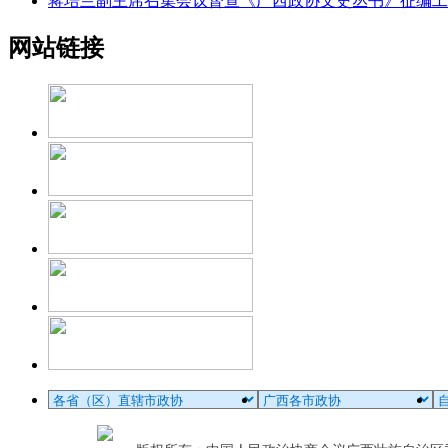
蒋培兰副主席召集会议督查《广西政协文史丛书》征编工
网站链接