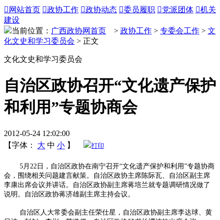

网站首页

政协工作

政协动态

委员履职

党派团体

机关
建设
当前位置：
广西政协网首页
>
政协工作
>
专委会工作
>
文
化文史和学习委员会
> 正文
文化文史和学习委员会
自治区政协召开“文化遗产保护
和利用”专题协商会
2012-05-24 12:02:00
【字体：
大
中
小
】
打印
5月22日，自治区政协在南宁召开“文化遗产保护和利用”专题协商
会，围绕相关问题建言献策。自治区政协主席陈际瓦、自治区副主席
李康出席会议并讲话。自治区政协副主席蒋培兰就专题调研情况做了
说明。自治区政协蒋济雄副主席主持会议。
自治区人大常委会副主任荣仕星，自治区政协副主席李达球、黄