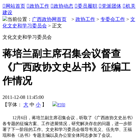

网站首页

政协工作

政协动态

委员履职

党派团体

机关
建设
当前位置：
广西政协网首页
>
政协工作
>
专委会工作
>
文
化文史和学习委员会
> 正文
文化文史和学习委员会
蒋培兰副主席召集会议督查
《广西政协文史丛书》征编工
作情况
2011-12-08 11:45:00
【字体：
大
中
小
】
打印
12月6日，蒋培兰副主席召集会议，听取了《广西政协文史丛书》
各专题的征编方案、工作进展情况，研究解决存在的问题，进一步部
署了下一阶段的工作。文史和学习委员会领导韦克义、伍先华、王福
琨和各《丛书》专题主编以及办公室全体同志参加了会议。