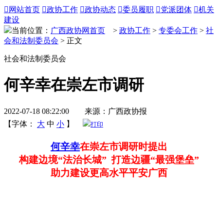

网站首页

政协工作

政协动态

委员履职

党派团体

机关
建设
当前位置：
广西政协网首页
>
政协工作
>
专委会工作
>
社
会和法制委员会
> 正文
社会和法制委员会
何辛幸在崇左市调研
2022-07-18 08:22:00 来源：广西政协报
【字体：
大
中
小
】
打印
何辛幸
在崇左市调研时提出
构建边境“法治长城” 打造边疆“最强堡垒”
助力建设更高水平平安广西