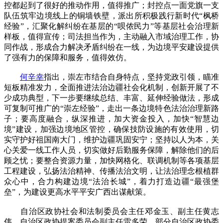
控都起到了很好的推动作用，值得推广；封控点一面党旗一支
队伍筑牢边境线上的铜墙铁壁，派出所积极践行新时代“枫桥
经验”，汇聚化解纠纷在基层的“呗侬民力”等基层社会治理新
样板，值得宣传；司法担当作为，主动融入市域治理工作，协
同作战，形成合力解决矛盾纠纷在一线，为边境平安建设提供
了强有力的保障和服务，值得效仿。
何辛幸
指出，崇左市结合自身特点，坚持党政引领，瞄准
短板精准发力，全面推进法治边疆社会化机制，创新开展了不
少成功典型，下一步要继续总结、丰富、延伸经验做法，形成
可复制可推广的“崇左经验”，走出一条边境特色法治治理新路
子；要高度融合，纵深推进，加大资金投入，加快“智慧边
境”建设，加强边境地区管控，确保技防设施的有效使用，切
实守护好祖国南大门，维护边疆巩固安宁；坚持以人为本，关
心关爱一线工作人员，切实做好后勤服务保障，解除他们的后
顾之忧；要整合资源力量，加快网格化、联调机制等各项基层
工程建设，弘扬法治精神、传播法治文明，让法治理念根植群
众心中，合力构建边境“法治长城”，着力打造边疆“最强堡
垒”，为建设更高水平平安广西出谋献策。
自治区政协社会和法制委员会主任邓金玉、副主任黄志
伟，自治区政协提案委员会副主任雷多荣，部分自治区政协委