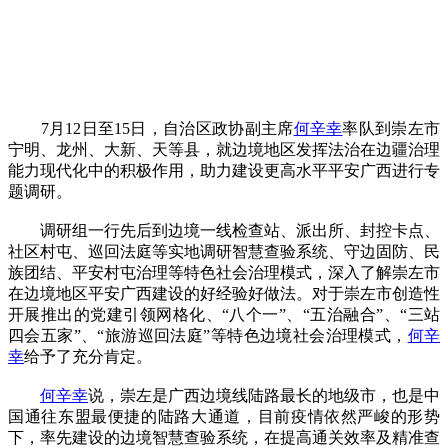
7月12日至15日，自治区政协副主席
何辛幸
率队到崇左市
宁明、龙州、大新、天等县，就边境地区发挥法治在边疆治理
能力现代化中的积极作用，助力建设更高水平平安广西进行专
题调研。
调研组一行先后到边境一线检查站、派出所、封控卡点、
社区村屯、巡回法庭等实地调研智慧查验系统、守边固防、民
族团结、平安村屯治理等特色社会治理模式，深入了解崇左市
在边境地区平安广西建设的好经验好做法。对于崇左市创造性
开展推出的党建引领网格化、“八个一”、“五治融合”、“三站
四会五家”、“旅游巡回法庭”等特色边境社会治理模式，
何辛
幸
给予了充分肯定。
何辛幸
说，崇左是广西边境线陆路最长的地级市，也是中
国通往东盟最便捷的陆路大通道，目前疫情依然严峻的形势
下，率先建设的边境智慧查验系统，在提高通关效率及精准查