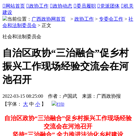

网站首页

政协工作

政协动态

委员履职

党派团体

机关
建设
当前位置：
广西政协网首页
>
政协工作
>
专委会工作
>
社
会和法制委员会
> 正文
社会和法制委员会
自治区政协“三治融合”促乡村
振兴工作现场经验交流会在河
池召开
2022-03-15 08:25:00 作者：卢国武 来源：广西政协报
【字体：
大
中
小
】
打印
自治区政协“三治融合”促乡村振兴工作现场经验
交流会在河池召开
坚持“三治融合” 全力推进法治化乡村建设