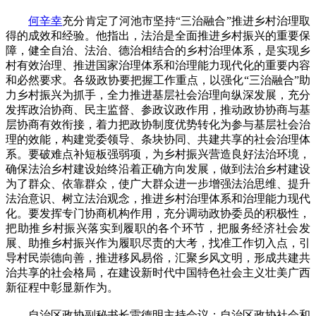
何辛幸
充分肯定了河池市坚持“三治融合”推进乡村治理取
得的成效和经验。他指出，法治是全面推进乡村振兴的重要保
障，健全自治、法治、德治相结合的乡村治理体系，是实现乡
村有效治理、推进国家治理体系和治理能力现代化的重要内容
和必然要求。各级政协要把握工作重点，以强化“三治融合”助
力乡村振兴为抓手，全力推进基层社会治理向纵深发展，充分
发挥政治协商、民主监督、参政议政作用，推动政协协商与基
层协商有效衔接，着力把政协制度优势转化为参与基层社会治
理的效能，构建党委领导、条块协同、共建共享的社会治理体
系。要破难点补短板强弱项，为乡村振兴营造良好法治环境，
确保法治乡村建设始终沿着正确方向发展，做到法治乡村建设
为了群众、依靠群众，使广大群众进一步增强法治思维、提升
法治意识、树立法治观念，推进乡村治理体系和治理能力现代
化。要发挥专门协商机构作用，充分调动政协委员的积极性，
把助推乡村振兴落实到履职的各个环节，把服务经济社会发
展、助推乡村振兴作为履职尽责的大考，找准工作切入点，引
导村民崇德向善，推进移风易俗，汇聚乡风文明，形成共建共
治共享的社会格局，在建设新时代中国特色社会主义壮美广西
新征程中彰显新作为。
自治区政协副秘书长雷德明主持会议；自治区政协社会和