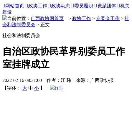

网站首页

政协工作

政协动态

委员履职

党派团体

机关
建设
当前位置：
广西政协网首页
>
政协工作
>
专委会工作
>
社
会和法制委员会
> 正文
社会和法制委员会
自治区政协民革界别委员工作
室挂牌成立
2022-02-16 08:31:00 作者：江 玮 来源：广西政协报
【字体：
大
中
小
】
打印