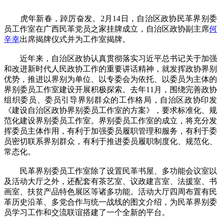
虎年新春，踔厉奋发。2月14日，自治区政协民革界别委
员工作室在广西民革党员之家挂牌成立，自治区政协副主席
何
辛幸
出席揭牌仪式并为工作室揭牌。
近年来，自治区政协认真贯彻落实习近平总书记关于加强
和改进新时代人民政协工作的重要讲话精神，就发挥政协界别
优势，推进以界别为单位、以专委会为依托、以委员为主体的
界别委员工作室建设开展积极探索。去年11月，围绕完善政协
组织委员、委员引导界别群众的工作格局，自治区政协印发
《建设自治区政协界别委员工作室的方案》，要求标准化、规
范化建设界别委员工作室。界别委员工作室的成立，将充分发
挥委员主体作用，有利于加强委员履职管理和服务，有利于委
员密切联系界别群众，有利于推进委员履职制度化、规范化、
常态化。
民革界别委员工作室除了设置民革书屋、多功能会议室以
及活动大厅之外，还配套有茶艺室、议政建言室、法援室、书
画室、扶贫产品特色展区等诸多功能。活动大厅四周布置有民
革历史沿革、多党合作与统一战线的图文介绍，为民革界别委
员学习工作和交流联谊搭建了一个全新的平台。