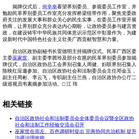
揭牌仪式后，
何辛幸
看望界别委员、参观委员工作室，并
勉励民革界别委员工作室充分发挥桥梁纽带作用，聚焦党委政
府关注的发展大事和群众关心的民生实事，在委员工作室开展
协商，让界别群众充分表达内心期盼，让政协委员参与建言资
政，在建设铸牢中华民族共同体意识示范区中彰显作为，为建
设新时代中国特色社会主义壮美广西贡献智慧和力量。
自治区政协副秘书长雷德明主持揭牌仪式。民革广西区委
主委
巫家世
、副主委李茜玲及部分在邕的民革界别委员参加揭
牌仪式，自治区政协总工会界别召集人周健、妇联界别召集人
陈映红应邀参加。自治区政协社会和法制委员会主任邓金玉，
副主任周彬、李云飞，专职副主任兰燕，自治区政协办公厅二
级巡视员韦素娥参加活动。□ 江 玮
相关链接
自治区政协社会和法制委员会全体委员会议暨全区政协
社会和法制工作经验交流会召开
巫家世在崇左、百色调研时提出 完善协同共治机制 提升
边疆治理效能