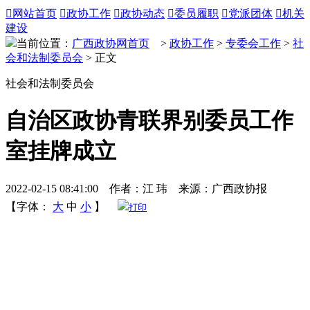

网站首页

政协工作

政协动态

委员履职

党派团体

机关
建设
当前位置：
广西政协网首页
>
政协工作
>
专委会工作
>
社
会和法制委员会
> 正文
社会和法制委员会
自治区政协青联界别委员工作
室挂牌成立
2022-02-15 08:41:00 作者：江 玮 来源：广西政协报
【字体：
大
中
小
】
打印