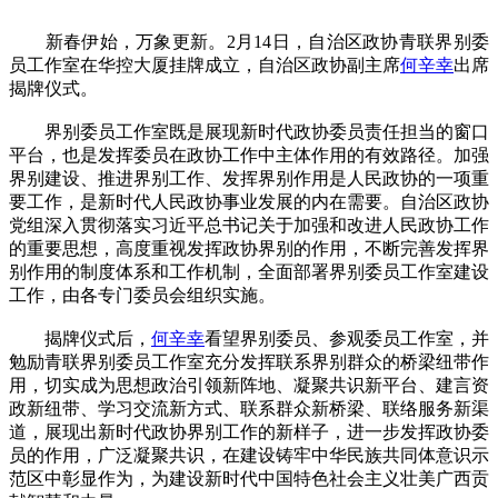
新春伊始，万象更新。2月14日，自治区政协青联界别委
员工作室在华控大厦挂牌成立，自治区政协副主席
何辛幸
出席
揭牌仪式。
界别委员工作室既是展现新时代政协委员责任担当的窗口
平台，也是发挥委员在政协工作中主体作用的有效路径。加强
界别建设、推进界别工作、发挥界别作用是人民政协的一项重
要工作，是新时代人民政协事业发展的内在需要。自治区政协
党组深入贯彻落实习近平总书记关于加强和改进人民政协工作
的重要思想，高度重视发挥政协界别的作用，不断完善发挥界
别作用的制度体系和工作机制，全面部署界别委员工作室建设
工作，由各专门委员会组织实施。
揭牌仪式后，
何辛幸
看望界别委员、参观委员工作室，并
勉励青联界别委员工作室充分发挥联系界别群众的桥梁纽带作
用，切实成为思想政治引领新阵地、凝聚共识新平台、建言资
政新纽带、学习交流新方式、联系群众新桥梁、联络服务新渠
道，展现出新时代政协界别工作的新样子，进一步发挥政协委
员的作用，广泛凝聚共识，在建设铸牢中华民族共同体意识示
范区中彰显作为，为建设新时代中国特色社会主义壮美广西贡