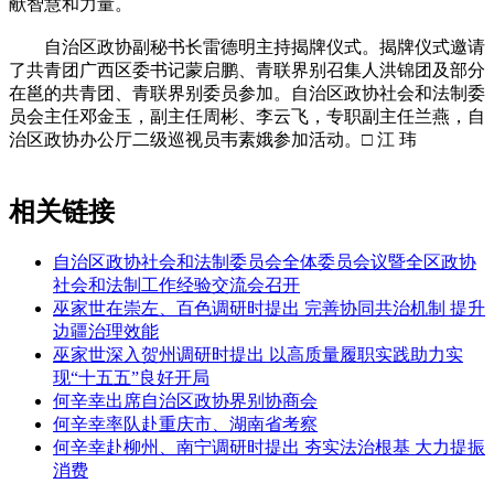
献智慧和力量。
自治区政协副秘书长雷德明主持揭牌仪式。揭牌仪式邀请
了共青团广西区委书记蒙启鹏、青联界别召集人洪锦团及部分
在邕的共青团、青联界别委员参加。自治区政协社会和法制委
员会主任邓金玉，副主任周彬、李云飞，专职副主任兰燕，自
治区政协办公厅二级巡视员韦素娥参加活动。□ 江 玮
相关链接
自治区政协社会和法制委员会全体委员会议暨全区政协
社会和法制工作经验交流会召开
巫家世在崇左、百色调研时提出 完善协同共治机制 提升
边疆治理效能
巫家世深入贺州调研时提出 以高质量履职实践助力实
现“十五五”良好开局
何辛幸出席自治区政协界别协商会
何辛幸率队赴重庆市、湖南省考察
何辛幸赴柳州、南宁调研时提出 夯实法治根基 大力提振
消费