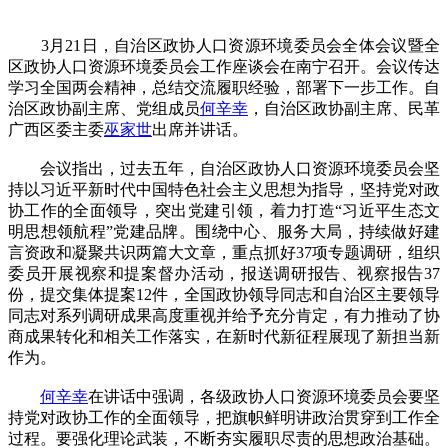
3月21日，自治区政协人口资源环境委员会全体会议暨全
区政协人口资源环境委员会工作座谈会在南宁召开。会议传达
学习全国两会精神，总结交流履职经验，部署下一步工作。自
治区政协副主席、党组成员
何辛幸
，自治区政协副主席、民革
广西区委主委
巫家世
出席并讲话。
会议指出，过去五年，自治区政协人口资源环境委员会坚
持以习近平新时代中国特色社会主义思想为指导，坚持党对政
协工作的全面领导，突出党建引领，着力打造“习近平生态文
明思想领航程”党建品牌。围绕中心、服务大局，持续做好建
言资政和凝聚共识两篇大文章，重点抓好37项专题调研，组织
委员开展视察和提案督办活动，报送调研报告、视察报告37
份，提交集体提案12件，全国政协领导同志和自治区主要领导
同志对系列调研成果高度重视并给予充分肯定，有力推动了协
商成果转化和相关工作落实，在新时代新征程展现了新担当新
作为。
何辛幸
在讲话中强调，各级政协人口资源环境委员会要坚
持党对政协工作的全面领导，把旗帜鲜明讲政治贯穿到工作全
过程。要强化理论武装，不断夯实履职尽责的思想政治基础。