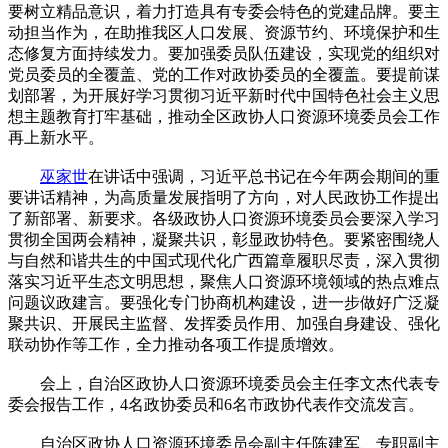
要树立精品意识，着力打造具有专委会特色的党建品牌。要主
动担当作为，在助推我区人口发展、资源节约、环境保护和生
态修复方面持续发力。要加强委员队伍建设，实现党的组织对
党员委员的全覆盖、党的工作对政协委员的全覆盖。要提前谋
划部署，为开展好学习贯彻习近平新时代中国特色社会主义思
想主题教育打牢基础，推动全区政协人口资源环境委员会工作
再上新水平。
巫家世
在讲话中强调，习近平总书记在今年两会期间的重
要讲话精神，为高质量发展指明了方向，对人民政协工作提出
了新部署、新要求。各级政协人口资源环境委员会要深入学习
贯彻全国两会精神，凝聚共识，彰显政协特色。要紧密围绕人
与自然和谐共生的中国式现代化广西篇章履职尽责，深入贯彻
落实习近平生态文明思想，聚焦人口资源环境领域的热点难点
问题议政建言。要强化专门协商机构建设，进一步做好广泛凝
聚共识、开展民主监督、发挥委员作用、加强自身建设、强化
联动协作等工作，全力推动各项工作提质增效。
会上，自治区政协人口资源环境委员会主任李文杰代表专
委会报告工作，4名政协委员和6名市政协代表作交流发言。
自治区政协人口资源环境委员会副主任陈建军、专职副主