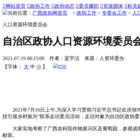

网站首页

政协工作

政协动态

委员履职

党派团体

机关
当前位置：
广西政协网首页
>
政协工作
>
专委会工作
>
人
人口资源环境委员会
自治区政协人口资源环境委员
2021-07-19 08:15:00 作者：蓝宇洁 来源：人资环委办
【字体：
大
中
小
】
打印
2021年7月16日上午,为深入学习贯彻习近平总书记在庆
技引领乡村振兴”联系走访委员活动，走访对象为自治区政协
大家实地考察了广西农科院作物展示区及葡萄园，参观成果
献策。