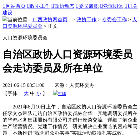

网站首页

政协工作

政协动态

委员履职

党派团体

机关
建设
当前位置：
广西政协网首页
>
政协工作
>
专委会工作
>
人
口资源环境委员会
> 正文
人口资源环境委员会
自治区政协人口资源环境委员
会走访委员及所在单位
2021-06-15 08:31:00 来源：人资环委办
【字体：
大
中
小
】
打印
2021年6月10日上午，自治区政协人口资源环境委员会主
任李文杰带队走访自治区政协委员林金华，实地调研委员所在
的华鸿水务集团股份有限公司并进行座谈交流，详细了解企业
生产经营情况、党建工作情况，研究解决企业面临的困难和问
题，不断推进“我为群众办实事”实践活动取得扎实成效。