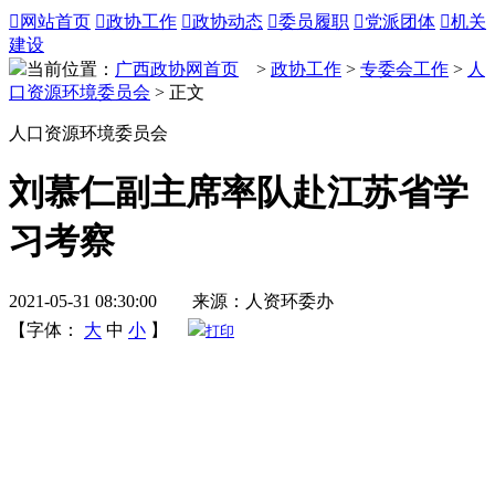

网站首页

政协工作

政协动态

委员履职

党派团体

机关
建设
当前位置：
广西政协网首页
>
政协工作
>
专委会工作
>
人
口资源环境委员会
> 正文
人口资源环境委员会
刘慕仁副主席率队赴江苏省学
习考察
2021-05-31 08:30:00 来源：人资环委办
【字体：
大
中
小
】
打印