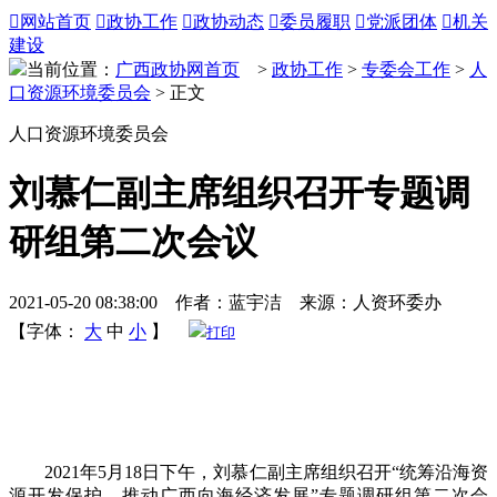

网站首页

政协工作

政协动态

委员履职

党派团体

机关
建设
当前位置：
广西政协网首页
>
政协工作
>
专委会工作
>
人
口资源环境委员会
> 正文
人口资源环境委员会
刘慕仁副主席组织召开专题调
研组第二次会议
2021-05-20 08:38:00 作者：蓝宇洁 来源：人资环委办
【字体：
大
中
小
】
打印
2021年5月18日下午，刘慕仁副主席组织召开“统筹沿海资
源开发保护，推动广西向海经济发展”专题调研组第二次会