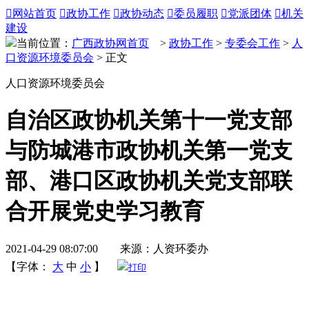

网站首页

政协工作

政协动态

委员履职

党派团体

机关
建设
当前位置：
广西政协网首页
>
政协工作
>
专委会工作
>
人
口资源环境委员会
> 正文
人口资源环境委员会
自治区政协机关第十一党支部
与防城港市政协机关第一党支
部、港口区政协机关党支部联
合开展党史学习教育
2021-04-29 08:07:00 来源：人资环委办
【字体：
大
中
小
】
打印