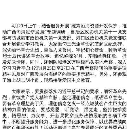
4月29日上午，结合服务开展“统筹沿海资源开发保护，推
动广西向海经济发展”专题调研，自治区政协机关第十一党支
部与防城港市政协机关第一党支部、港口区政协机关党支部联
合开展党史学习教育。大家瞻仰三光企革命武装起义纪念碑、
深切缅怀革命先烈，重温入党誓词、牢记初心使命，聆听革命
烈士后代讲述革命故事、追忆峥嵘岁月，齐唱经典红歌、 抒
发爱党情怀。同时，还到防城港20万吨级码头实地考察，深入
学习习近平总书记4月25日至27日在广西考察期间的重要讲话
精神以及对广西发展向海经济的重要指示精神。另外，还参观
了海上胡志明小道，现场接受爱国主义教育。
大家表示，要贯彻落实习近平总书记的要求，缅怀革命先
烈，赓续共产党人精神血脉，坚定理想信念，砥砺革命意志。
要有革命理想高于天，理想信念之火一经点燃就会产生巨大的
精神力量的信念。要感党恩、听党话、跟党走，坚持把学党
史、悟思想、办实事、开新局贯穿服务政协履职的各项工作
中，不断提升服务能力，进一步强化服务保障，以优异成绩向
党的百年华诞献礼！活动还邀请了参加专题调研的党外委员和