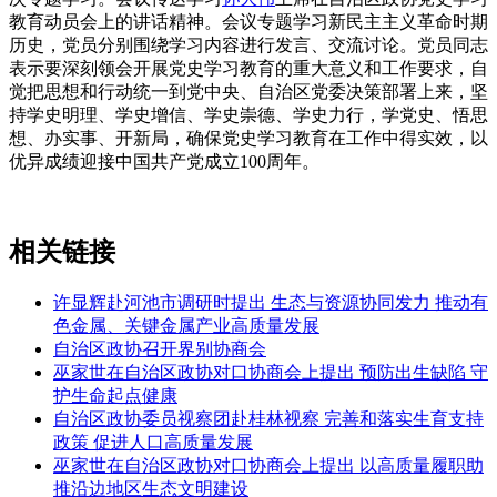
教育动员会上的讲话精神。会议专题学习新民主主义革命时期
历史，党员分别围绕学习内容进行发言、交流讨论。党员同志
表示要深刻领会开展党史学习教育的重大意义和工作要求，自
觉把思想和行动统一到党中央、自治区党委决策部署上来，坚
持学史明理、学史增信、学史崇德、学史力行，学党史、悟思
想、办实事、开新局，确保党史学习教育在工作中得实效，以
优异成绩迎接中国共产党成立100周年。
相关链接
许显辉赴河池市调研时提出 生态与资源协同发力 推动有
色金属、关键金属产业高质量发展
自治区政协召开界别协商会
巫家世在自治区政协对口协商会上提出 预防出生缺陷 守
护生命起点健康
自治区政协委员视察团赴桂林视察 完善和落实生育支持
政策 促进人口高质量发展
巫家世在自治区政协对口协商会上提出 以高质量履职助
推沿边地区生态文明建设