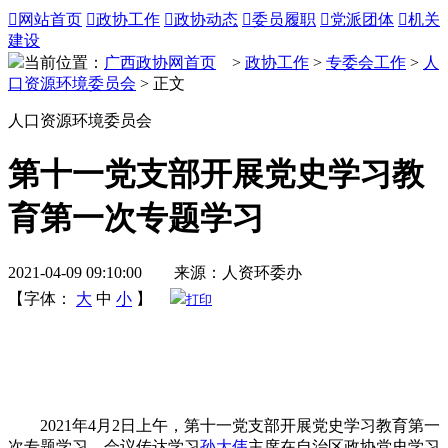

网站首页

政协工作

政协动态

委员履职

党派团体

机关
建设
当前位置：
广西政协网首页
>
政协工作
>
专委会工作
>
人
口资源环境委员会
> 正文
人口资源环境委员会
第十一党支部开展党史学习教
育第一次专题学习
2021-04-09 09:10:00 来源：人资环委办
【字体：
大
中
小
】
打印
2021年4月2日上午，第十一党支部开展党史学习教育第一
次专题学习。会议传达学习
孙大伟
主席在自治区政协党史学习