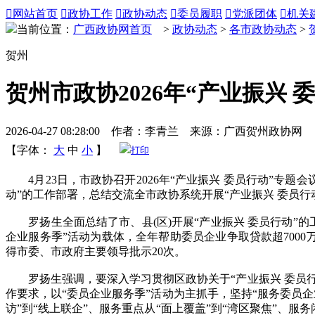

网站首页

政协工作

政协动态

委员履职

党派团体

机关
当前位置：
广西政协网首页
>
政协动态
>
各市政协动态
>
贺州
贺州市政协2026年“产业振兴
2026-04-27 08:28:00 作者：李青兰 来源：广西贺州政协网
【字体：
大
中
小
】
打印
4月23日，市政协召开2026年“产业振兴 委员行动”专
动”的工作部署，总结交流全市政协系统开展“产业振兴 委员
罗扬生全面总结了市、县(区)开展“产业振兴 委员行动”的
企业服务季”活动为载体，全年帮助委员企业争取贷款超7000万
得市委、市政府主要领导批示20次。
罗扬生强调，要深入学习贯彻区政协关于“产业振兴 委员行动
作要求，以“委员企业服务季”活动为主抓手，坚持“服务委员企
访”到“线上联企”、服务重点从“面上覆盖”到“湾区聚焦”、