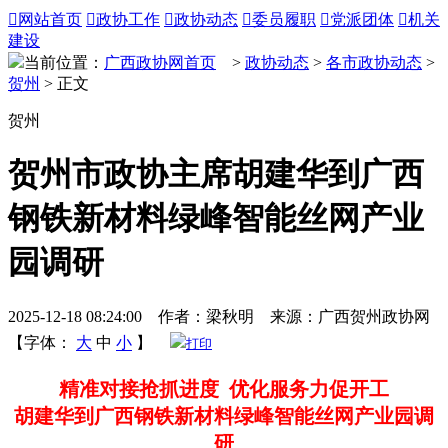

网站首页

政协工作

政协动态

委员履职

党派团体

机关
建设
当前位置：
广西政协网首页
>
政协动态
>
各市政协动态
>
贺州
> 正文
贺州
贺州市政协主席胡建华到广西
钢铁新材料绿峰智能丝网产业
园调研
2025-12-18 08:24:00 作者：梁秋明 来源：广西贺州政协网
【字体：
大
中
小
】
打印
精准对接抢抓进度 优化服务力促开工
胡建华到广西钢铁新材料绿峰智能丝网产业园调
研