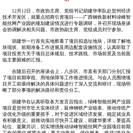
12月12日，市政协主席、党组书记胡建华率队赴贺州经济
技术开发区，就重点招商引资项目——广西钢铁新材料绿峰智
能丝网产业园的规划建设情况进行专题调研，并召开现场座谈
会协调解决相关问题。市政协副主席、党组成员刘宁参加。
胡建华一行首先实地察看了项目拟选址地块，详细了解地
块现状、前期准备工作进展及周边配套设施情况，认真听取了
项目投资方关于项目总体规划、技术路线、市场前景及当前面
临主要困难的汇报。
在随后召开的座谈会上，八步区、市直有关部门分别汇报
了项目前期审批、用地保障等工作推进情况。与会人员围绕项
目开工前亟待解决的具体问题进行了深入交流和研讨，现场明
晰了部分事项的解决路径和责任分工。
胡建华在认真听取各方发言后指出，绿峰智能丝网产业园
项目是贺州市壮大实体经济，延伸钢铁产业链条、推动传统产
业优化升级的重要抓手，对于促进区域经济发展、稳定就业具
有积极意义。就推动项目尽快开工建设，胡建华要求，要提高
站位、凝聚共识，切实增强推动绿峰智能丝网产业园项目前期
工作的责任感紧迫感；要主动靠前、优化服务，坚持“项目为