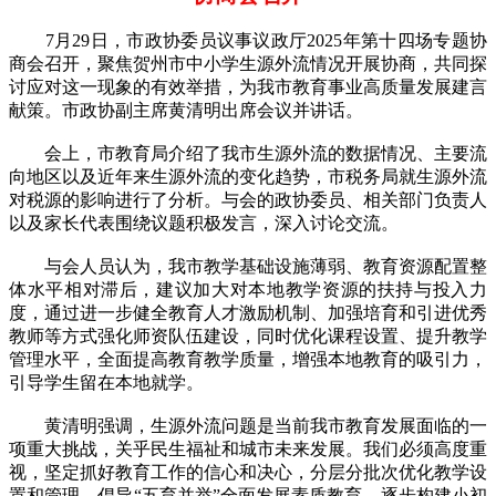
7月29日，市政协委员议事议政厅2025年第十四场专题协
商会召开，聚焦贺州市中小学生源外流情况开展协商，共同探
讨应对这一现象的有效举措，为我市教育事业高质量发展建言
献策。市政协副主席黄清明出席会议并讲话。
会上，市教育局介绍了我市生源外流的数据情况、主要流
向地区以及近年来生源外流的变化趋势，市税务局就生源外流
对税源的影响进行了分析。与会的政协委员、相关部门负责人
以及家长代表围绕议题积极发言，深入讨论交流。
与会人员认为，我市教学基础设施薄弱、教育资源配置整
体水平相对滞后，建议加大对本地教学资源的扶持与投入力
度，通过进一步健全教育人才激励机制、加强培育和引进优秀
教师等方式强化师资队伍建设，同时优化课程设置、提升教学
管理水平，全面提高教育教学质量，增强本地教育的吸引力，
引导学生留在本地就学。
黄清明强调，生源外流问题是当前我市教育发展面临的一
项重大挑战，关乎民生福祉和城市未来发展。我们必须高度重
视，坚定抓好教育工作的信心和决心，分层分批次优化教学设
置和管理，倡导“五育并举”全面发展素质教育，逐步构建小初