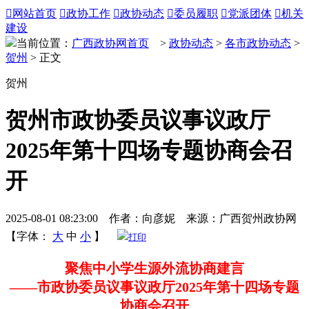

网站首页

政协工作

政协动态

委员履职

党派团体

机关
建设
当前位置：
广西政协网首页
>
政协动态
>
各市政协动态
>
贺州
> 正文
贺州
贺州市政协委员议事议政厅
2025年第十四场专题协商会召
开
2025-08-01 08:23:00 作者：向彦妮 来源：广西贺州政协网
【字体：
大
中
小
】
打印
聚焦中小学生源外流协商建言
——市政协委员议事议政厅2025年第十四场专题
协商会召开