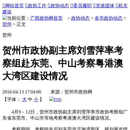

网站首页

政协工作

政协动态

委员履职

党派团体

机关
建设
当前位置：
广西政协网首页
>
政协动态
>
各市政协动态
>
贺州
> 正文
贺州
贺州市政协副主席刘雪萍率考
察组赴东莞、中山考察粤港澳
大湾区建设情况
2018-04-13 17:04:00 来源：贺州市政协网
【字体：
大
中
小
】
打印
4月9－12日，
贺州
市政协副主席刘雪萍率市政协考察组广
东省东莞市、中山市等地考察粤港澳大湾区建设情况。
考察期间，考察组先后到东莞市滨海湾新区、规划展览馆