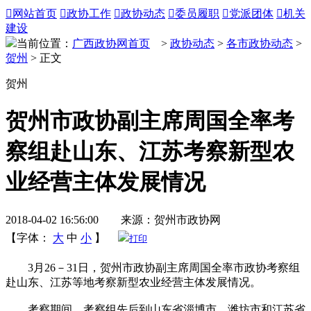

网站首页

政协工作

政协动态

委员履职

党派团体

机关
建设
当前位置：
广西政协网首页
>
政协动态
>
各市政协动态
>
贺州
> 正文
贺州
贺州市政协副主席周国全率考
察组赴山东、江苏考察新型农
业经营主体发展情况
2018-04-02 16:56:00 来源：贺州市政协网
【字体：
大
中
小
】
打印
3月26－31日，
贺州市政协
副主席周国全率市政协考察组
赴山东、江苏等地考察新型农业经营主体发展情况。
考察期间，考察组先后到山东省淄博市、潍坊市和江苏省