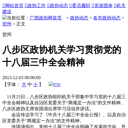

网站首页

政协工作

政协动态

委员履职

党派团体

机关
建设
当前位置：
广西政协网首页
>
政协动态
>
各市政协动态
>
贺州
> 正文
贺州
八步区政协机关学习贯彻党的
十八届三中全会精神
2013-12-03 00:00:00
【字体：
大
中
小
】
打印
11月25日，八步区政协组织机关干部集中学习党的十八届三
中全会精神以及自治区党委关于“两规定一办法”的文件精神。
八步区政协主席张国清出席学习活动并讲话。
会议传达学习了《中共十八届三中全会公报》、以及自治
区党委关于“两规定一办法”的文件精神。
张国清指出，党的十八届三中全会明确了改革的方向，开