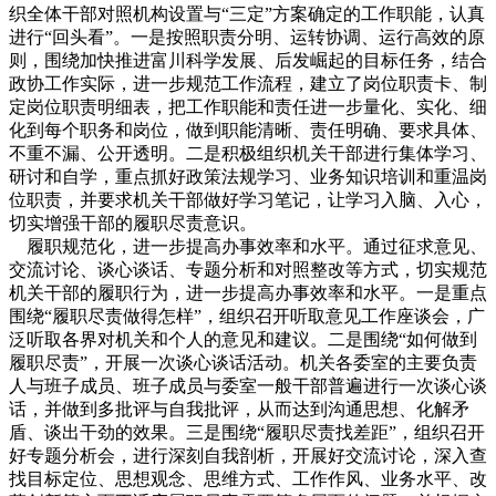
织全体干部对照机构设置与“三定”方案确定的工作职能，认真
进行“回头看”。一是按照职责分明、运转协调、运行高效的原
则，围绕加快推进富川科学发展、后发崛起的目标任务，结合
政协工作实际，进一步规范工作流程，建立了岗位职责卡、制
定岗位职责明细表，把工作职能和责任进一步量化、实化、细
化到每个职务和岗位，做到职能清晰、责任明确、要求具体、
不重不漏、公开透明。二是积极组织机关干部进行集体学习、
研讨和自学，重点抓好政策法规学习、业务知识培训和重温岗
位职责，并要求机关干部做好学习笔记，让学习入脑、入心，
切实增强干部的履职尽责意识。
履职规范化，进一步提高办事效率和水平。通过征求意见、
交流讨论、谈心谈话、专题分析和对照整改等方式，切实规范
机关干部的履职行为，进一步提高办事效率和水平。一是重点
围绕“履职尽责做得怎样”，组织召开听取意见工作座谈会，广
泛听取各界对机关和个人的意见和建议。二是围绕“如何做到
履职尽责”，开展一次谈心谈话活动。机关各委室的主要负责
人与班子成员、班子成员与委室一般干部普遍进行一次谈心谈
话，并做到多批评与自我批评，从而达到沟通思想、化解矛
盾、谈出干劲的效果。三是围绕“履职尽责找差距”，组织召开
好专题分析会，进行深刻自我剖析，开展好交流讨论，深入查
找目标定位、思想观念、思维方式、工作作风、业务水平、改