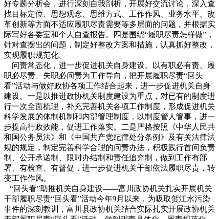
好专题分析会，进行深刻自我剖析，开展好交流讨论，深入查
找目标定位、思想观念、思维方式、工作作风、业务水平、改
革创新等方面不适应履职尽责需要等多层面的问题，并根据实
际写好各委室和个人自查报告。四是围绕“履职尽责怎样做”，
针对查摆出的问题，制定好整改方案和措施，认真抓好整改，
实现履职规范化。
问责常态化，进一步促进机关自身建设。以有职必有责、履
职必尽责、失职必问责为工作导向，把开展履职尽责“回头
看”活动与做好政协各项工作结合起来，进一步促进机关自身
建设。一是以推进政协机关制度建设为重点，对已有的制度进
行一次全面梳理，补充完善机关各项工作制度，形成促进机关
科学发展的体制机制和内部管理制度，以制度管人管事，进一
步提高行政效能，促进工作落实。二是严格按照《中华人民共
和国公务员法》和《中国共产党纪律处分条例》及有关法律法
规的规定，制定完善科学合理的问责办法，积极践行首问负责
制、公开承诺制、限时办结制和责任追究制，做到工作有部
署、有检查、有督促，进一步促进机关干部依法履职尽责，转
变工作作风。
“回头看”助推机关自身建设——富川政协机关扎实开展机关
干部履职尽责“回头看”活动今年9月以来，为吸取贺江水污染
事件的深刻教训，富川县政协机关结合实际扎实开展政协机关