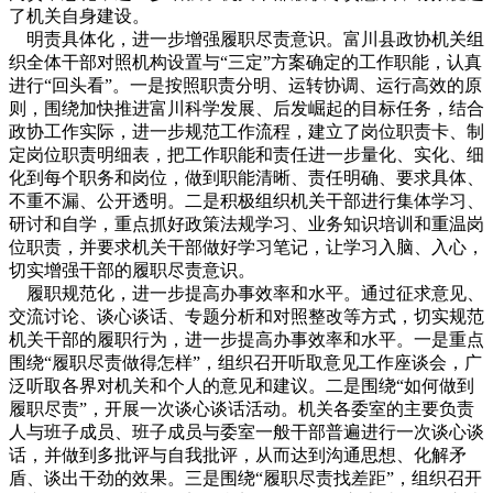
了机关自身建设。
明责具体化，进一步增强履职尽责意识。富川县政协机关组
织全体干部对照机构设置与“三定”方案确定的工作职能，认真
进行“回头看”。一是按照职责分明、运转协调、运行高效的原
则，围绕加快推进富川科学发展、后发崛起的目标任务，结合
政协工作实际，进一步规范工作流程，建立了岗位职责卡、制
定岗位职责明细表，把工作职能和责任进一步量化、实化、细
化到每个职务和岗位，做到职能清晰、责任明确、要求具体、
不重不漏、公开透明。二是积极组织机关干部进行集体学习、
研讨和自学，重点抓好政策法规学习、业务知识培训和重温岗
位职责，并要求机关干部做好学习笔记，让学习入脑、入心，
切实增强干部的履职尽责意识。
履职规范化，进一步提高办事效率和水平。通过征求意见、
交流讨论、谈心谈话、专题分析和对照整改等方式，切实规范
机关干部的履职行为，进一步提高办事效率和水平。一是重点
围绕“履职尽责做得怎样”，组织召开听取意见工作座谈会，广
泛听取各界对机关和个人的意见和建议。二是围绕“如何做到
履职尽责”，开展一次谈心谈话活动。机关各委室的主要负责
人与班子成员、班子成员与委室一般干部普遍进行一次谈心谈
话，并做到多批评与自我批评，从而达到沟通思想、化解矛
盾、谈出干劲的效果。三是围绕“履职尽责找差距”，组织召开