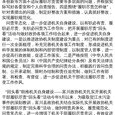
革创新等方面不适应履职尽责需要等多层面的问题，并根据实
际写好各委室和个人自查报告。四是围绕“履职尽责怎样做”，
针对查摆出的问题，制定好整改方案和措施，认真抓好整改，
实现履职规范化。
问责常态化，进一步促进机关自身建设。以有职必有责、履
职必尽责、失职必问责为工作导向，把开展履职尽责“回头
看”活动与做好政协各项工作结合起来，进一步促进机关自身
建设。一是以推进政协机关制度建设为重点，对已有的制度进
行一次全面梳理，补充完善机关各项工作制度，形成促进机关
科学发展的体制机制和内部管理制度，以制度管人管事，进一
步提高行政效能，促进工作落实。二是严格按照《中华人民共
和国公务员法》和《中国共产党纪律处分条例》及有关法律法
规的规定，制定完善科学合理的问责办法，积极践行首问负责
制、公开承诺制、限时办结制和责任追究制，做到工作有部
署、有检查、有督促，进一步促进机关干部依法履职尽责，转
变工作作风。
“回头看”助推机关自身建设——富川政协机关扎实开展机关
干部履职尽责“回头看”活动今年9月以来，为吸取贺江水污染
事件的深刻教训，富川县政协机关结合实际扎实开展政协机关
干部履职尽责“回头看”活动，做到明责具体化、履责规范化、
问责常态化，进一步增强了机关干部履职尽责意识，有效促进