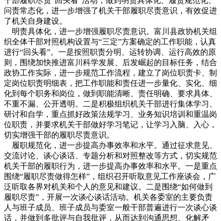
干部履职尽责“回头看”活动，做到明责具体化、履责规范化、
问责常态化，进一步增强了机关干部履职尽责意识，有效促进
了机关自身建设。
明责具体化，进一步增强履职尽责意识。富川县政协机关组
织全体干部对照机构设置与“三定”方案确定的工作职能，认真
进行“回头看”。一是按照职责分明、运转协调、运行高效的原
则，围绕加快推进富川科学发展、后发崛起的目标任务，结合
政协工作实际，进一步规范工作流程，建立了岗位职责卡、制
定岗位职责明细表，把工作职能和责任进一步量化、实化、细
化到每个职务和岗位，做到职能清晰、责任明确、要求具体、
不重不漏、公开透明。二是积极组织机关干部进行集体学习、
研讨和自学，重点抓好政策法规学习、业务知识培训和重温岗
位职责，并要求机关干部做好学习笔记，让学习入脑、入心，
切实增强干部的履职尽责意识。
履职规范化，进一步提高办事效率和水平。通过征求意见、
交流讨论、谈心谈话、专题分析和对照整改等方式，切实规范
机关干部的履职行为，进一步提高办事效率和水平。一是重点
围绕“履职尽责做得怎样”，组织召开听取意见工作座谈会，广
泛听取各界对机关和个人的意见和建议。二是围绕“如何做到
履职尽责”，开展一次谈心谈话活动。机关各委室的主要负责
人与班子成员、班子成员与委室一般干部普遍进行一次谈心谈
话，并做到多批评与自我批评，从而达到沟通思想、化解矛