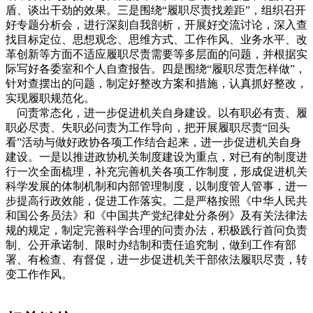
盾、谈出干劲的效果。三是围绕“履职尽责找差距”，组织召开
好专题分析会，进行深刻自我剖析，开展好交流讨论，深入查
找目标定位、思想观念、思维方式、工作作风、业务水平、改
革创新等方面不适应履职尽责需要等多层面的问题，并根据实
际写好各委室和个人自查报告。四是围绕“履职尽责怎样做”，
针对查摆出的问题，制定好整改方案和措施，认真抓好整改，
实现履职规范化。
问责常态化，进一步促进机关自身建设。以有职必有责、履
职必尽责、失职必问责为工作导向，把开展履职尽责“回头
看”活动与做好政协各项工作结合起来，进一步促进机关自身
建设。一是以推进政协机关制度建设为重点，对已有的制度进
行一次全面梳理，补充完善机关各项工作制度，形成促进机关
科学发展的体制机制和内部管理制度，以制度管人管事，进一
步提高行政效能，促进工作落实。二是严格按照《中华人民共
和国公务员法》和《中国共产党纪律处分条例》及有关法律法
规的规定，制定完善科学合理的问责办法，积极践行首问负责
制、公开承诺制、限时办结制和责任追究制，做到工作有部
署、有检查、有督促，进一步促进机关干部依法履职尽责，转
变工作作风。