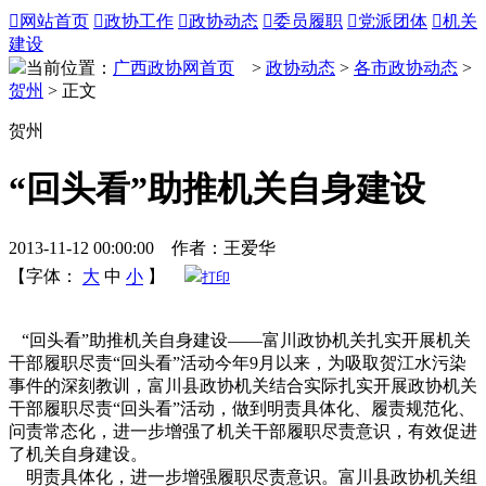

网站首页

政协工作

政协动态

委员履职

党派团体

机关
建设
当前位置：
广西政协网首页
>
政协动态
>
各市政协动态
>
贺州
> 正文
贺州
“回头看”助推机关自身建设
2013-11-12 00:00:00 作者：王爱华
【字体：
大
中
小
】
打印
“回头看”助推机关自身建设——富川政协机关扎实开展机关
干部履职尽责“回头看”活动今年9月以来，为吸取贺江水污染
事件的深刻教训，富川县政协机关结合实际扎实开展政协机关
干部履职尽责“回头看”活动，做到明责具体化、履责规范化、
问责常态化，进一步增强了机关干部履职尽责意识，有效促进
了机关自身建设。
明责具体化，进一步增强履职尽责意识。富川县政协机关组