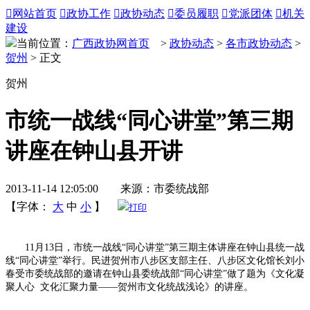

网站首页

政协工作

政协动态

委员履职

党派团体

机关
建设
当前位置：
广西政协网首页
>
政协动态
>
各市政协动态
>
贺州
> 正文
贺州
市统一战线“同心讲堂”第三期
讲座在钟山县开讲
2013-11-14 12:05:00 来源：市委统战部
【字体：
大
中
小
】
打印
11月13日，市统一战线“同心讲堂”第三期主体讲座在钟山县统一战
线“同心讲堂”举行。民进贺州市八步区支部主任、八步区文化馆长刘小
春受市委统战部的邀请在钟山县委统战部“同心讲堂”做了题为《文化凝
聚人心 文化汇聚力量——贺州市文化统战浅论》的讲座。