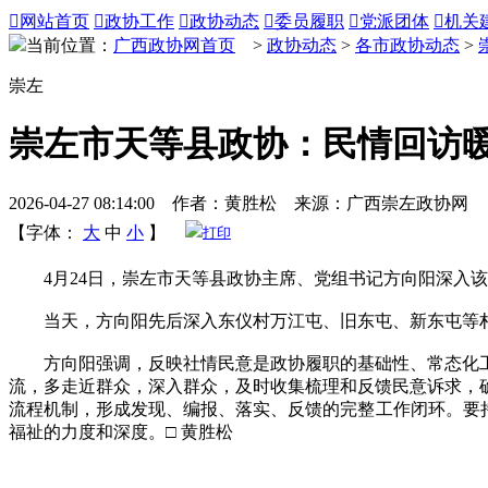

网站首页

政协工作

政协动态

委员履职

党派团体

机关
当前位置：
广西政协网首页
>
政协动态
>
各市政协动态
>
崇左
崇左市天等县政协：民情回访暖
2026-04-27 08:14:00 作者：黄胜松 来源：广西崇左政协网
【字体：
大
中
小
】
打印
4月24日，崇左市天等县政协主席、党组书记方向阳深入该
当天，方向阳先后深入东仪村万江屯、旧东屯、新东屯等村
方向阳强调，反映社情民意是政协履职的基础性、常态化工
流，多走近群众，深入群众，及时收集梳理和反馈民意诉求，
流程机制，形成发现、编报、落实、反馈的完整工作闭环。要
福祉的力度和深度。□ 黄胜松