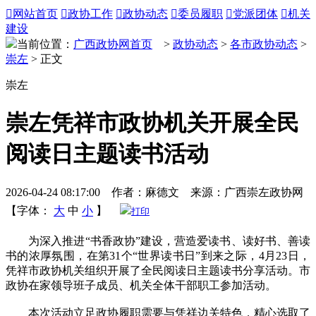

网站首页

政协工作

政协动态

委员履职

党派团体

机关
建设
当前位置：
广西政协网首页
>
政协动态
>
各市政协动态
>
崇左
> 正文
崇左
崇左凭祥市政协机关开展全民
阅读日主题读书活动
2026-04-24 08:17:00 作者：麻德文 来源：广西崇左政协网
【字体：
大
中
小
】
打印
为深入推进“书香政协”建设，营造爱读书、读好书、善读
书的浓厚氛围，在第31个“世界读书日”到来之际，4月23日，
凭祥市政协机关组织开展了全民阅读日主题读书分享活动。市
政协在家领导班子成员、机关全体干部职工参加活动。
本次活动立足政协履职需要与凭祥边关特色，精心选取了