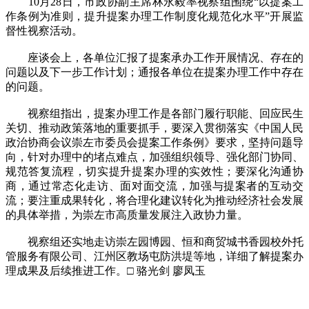
10月28日，市政协副主席林永毅率视察组围绕“以提案工
作条例为准则，提升提案办理工作制度化规范化水平”开展监
督性视察活动。
座谈会上，各单位汇报了提案承办工作开展情况、存在的
问题以及下一步工作计划；通报各单位在提案办理工作中存在
的问题。
视察组指出，提案办理工作是各部门履行职能、回应民生
关切、推动政策落地的重要抓手，要深入贯彻落实《中国人民
政治协商会议崇左市委员会提案工作条例》要求，坚持问题导
向，针对办理中的堵点难点，加强组织领导、强化部门协同、
规范答复流程，切实提升提案办理的实效性；要深化沟通协
商，通过常态化走访、面对面交流，加强与提案者的互动交
流；要注重成果转化，将合理化建议转化为推动经济社会发展
的具体举措，为崇左市高质量发展注入政协力量。
视察组还实地走访崇左园博园、恒和商贸城书香园校外托
管服务有限公司、江州区教场屯防洪堤等地，详细了解提案办
理成果及后续推进工作。□ 骆光剑 廖凤玉