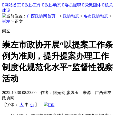

网站首页

政协工作

政协动态

委员履职

党派团体

机关
建设
当前位置：
广西政协网首页
>
政协动态
>
各市政协动态
>
崇左
> 正文
崇左
崇左市政协开展“以提案工作条
例为准则，提升提案办理工作
制度化规范化水平”监督性视察
活动
2025-10-30 08:23:00 作者：骆光剑 廖凤玉 来源：广西崇左
政协网
【字体：
大
中
小
】
打印