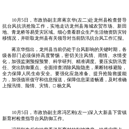
10月5日，市政协副主席蒋京华(左二)赴龙州县检查督导
抗台风抗洪抢险工作，实地走访龙州县海城农贸市场、新田
地、青龙桥等易受灾区域。细心查看群众生产生活物资防灾转
移情况，并听取龙州县有关领导对当前防汛抗台风工作汇报。
蒋京华指出，龙州县当前仍处于台风影响的关键时期，各
级各部门必须保持高度警惕，密切关注风情、雨情、水情变
化，加强监测预报预警、科学研判、精准调度。要压实防汛责
任、突出防御重点、全面排查消除风险隐患，果断转移避险，
全力保障人民生命安全。要强化应急准备、提升抢险救援能
力，加强值班值守和信息报送，保障信息渠道畅通，及时准确
上报汛情、险情、灾情。□ 杨文凤
10月5日，市政协副主席冯艺刚(左一)深入大新县下雷镇
新育村检查指导台风防御工作。