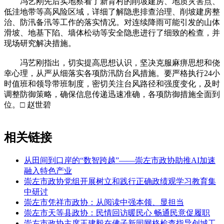
冯艺刚先后实地察看了新育村的削坡建房、地质灾害点、
低洼地带等高风险区域，详细了解隐患排查治理、削坡建房整
治、防汛备汛等工作的落实情况。对连续降雨可能引发的山体
滑坡、地基下陷、墙体松动等安全隐患进行了细致的检查，并
现场研究解决措施。
冯艺刚指出，切实提高思想认识，坚决克服麻痹思想和侥
幸心理，从严从细落实各项防汛防台风措施。要严格执行24小
时值班和领导带班制度，密切关注台风路径和强度变化，及时
调整防御策略，确保信息传递迅速准确，各项防御措施全面到
位。□ 赵世碧
相关链接
从田间到口岸的“数智跨越”——崇左市政协助推AI加速
融入特色产业
崇左市政协党组开展树立和践行正确政绩观学习教育集
中研讨
崇左市凭祥市政协：从阅读中强本领、显担当
崇左市天等县政协：民情回访暖民心 畅通民意促履职
崇左市政协主席王建毅在佛子新园网格检查指导创城工