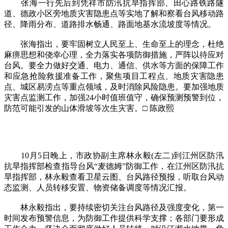
张海一行先后到凭祥市防汛抗旱指挥部、田心路铁路隧
道、德政小区旁地质灾害隐患点等实地了解和察看台风移动路
径、降雨分布、道路排水畅通、路面地基水流坡度等情况。
张海指出，要牢固树立人民至上、生命至上的理念，杜绝
麻痹思想和侥幸心理，全力落实各项防御措施，严阵以待应对
台风。要全力做好交通、电力、通信、供水等方面的保障工作
和应急抢险救援准备工作，聚焦项目工程点、地质灾害隐患
点、城区易涝点等重点领域，及时消除风险隐患。要加强地质
灾害点监测工作，加强24小时值班值守，确保预测预警到位，
防范可能引发的山体滑坡等次生灾害。□ 陈政熙
10月5日晚上，市政协副主席林永毅(左二)到江州区防汛
抗旱指挥部检查指导台风“麦德姆”防御工作，在江州区防汛抗
旱指挥部，林永毅查看卫星云图、台风路径预报，听取台风动
态监测、人员转移安置、物资储备调度等情况汇报。
林永毅指出，要持续密切关注台风路径及强度变化，第一
时间发布预警信息，为防御工作提供科学支撑；各部门要形成