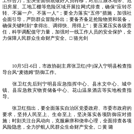
工作合力，坚决全面彻底做好人员转移，对沿江濒水地带、危
旧房屋、工地工棚等危险区域开展拉网式排查，确保“应转尽
转、不漏一户、不落一人”；要全力落实“五停”措施，加强社
会面引导，严防群众冒险外出；要备齐备足抢险物资和装备，
确保关键时刻“拿得出、调得快、用得上”；要压紧压实各级责
任，科学调配值守力量，加强对一线工作人员的安全保护，全
力保障人民群众生命财产安全。□ 骆光剑
10月5日-6日，市政协副主席张卫红(中)深入宁明县检查指
导台风“麦德姆”防御工作。
张卫红先后到宁明县应急指挥中心、县水文中心、城中
镇、县应急救灾物资储备中心、花山温泉酒店等实地检查指
导。
张卫红指出，要全面落实自治区党委政府、市委市政府的
要求，坚持人民至上、生命至上，坚决落实各项防御应对措
施；时刻关注台风动向，克服麻痹和侥幸心理，全面排查各项
风险隐患，全力护航人民群众生命财产安全。□ 黄 璐