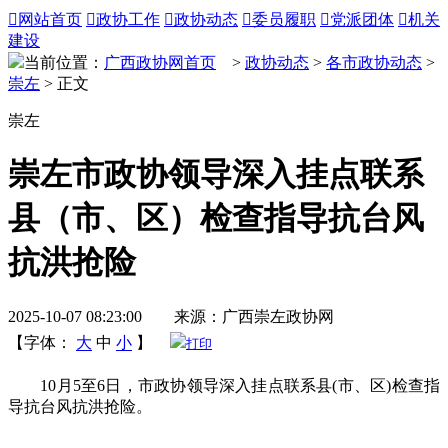

网站首页

政协工作

政协动态

委员履职

党派团体

机关
建设
当前位置：
广西政协网首页
>
政协动态
>
各市政协动态
>
崇左
> 正文
崇左
崇左市政协领导深入挂点联系
县（市、区）检查指导抗台风
抗洪抢险
2025-10-07 08:23:00 来源：广西崇左政协网
【字体：
大
中
小
】
打印
10月5至6日，市政协领导深入挂点联系县(市、区)检查指
导抗台风抗洪抢险。