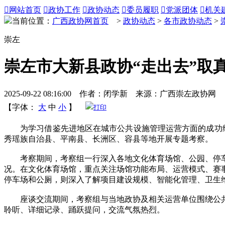

网站首页

政协工作

政协动态

委员履职

党派团体

机关
当前位置：
广西政协网首页
>
政协动态
>
各市政协动态
>
崇左
崇左市大新县政协“走出去”取
2025-09-22 08:16:00 作者：闭学新 来源：广西崇左政协网
【字体：
大
中
小
】
打印
为学习借鉴先进地区在城市公共设施管理运营方面的成功经验
秀瑶族自治县、平南县、长洲区、容县等地开展专题考察。
考察期间，考察组一行深入各地文化体育场馆、公园、停车
况。在文化体育场馆，重点关注场馆功能布局、运营模式、赛
停车场和公厕，则深入了解项目建设规模、智能化管理、卫生
座谈交流期间，考察组与当地政协及相关运营单位围绕公共
聆听、详细记录、踊跃提问，交流气氛热烈。