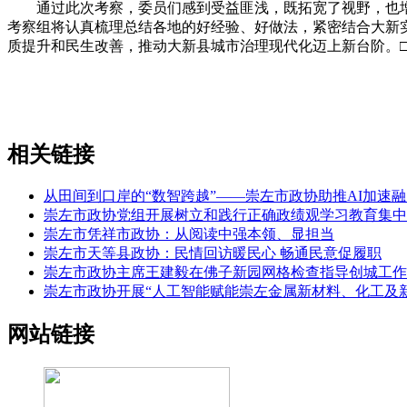
通过此次考察，委员们感到受益匪浅，既拓宽了视野，也增
考察组将认真梳理总结各地的好经验、好做法，紧密结合大新
质提升和民生改善，推动大新县城市治理现代化迈上新台阶。□
相关链接
从田间到口岸的“数智跨越”——崇左市政协助推AI加速
崇左市政协党组开展树立和践行正确政绩观学习教育集中
崇左市凭祥市政协：从阅读中强本领、显担当
崇左市天等县政协：民情回访暖民心 畅通民意促履职
崇左市政协主席王建毅在佛子新园网格检查指导创城工作
崇左市政协开展“人工智能赋能崇左金属新材料、化工及
网站链接