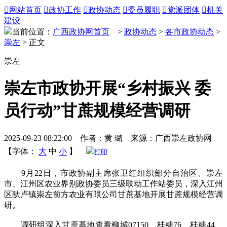

网站首页

政协工作

政协动态

委员履职

党派团体

机关
建设
当前位置：
广西政协网首页
>
政协动态
>
各市政协动态
>
崇左
> 正文
崇左
崇左市政协开展“乡村振兴 委
员行动”甘蔗规模经营调研
2025-09-23 08:22:00 作者：黄 璐 来源：广西崇左政协网
【字体：
大
中
小
】
打印
9月22日，市政协副主席张卫红组织部分自治区、崇左
市、江州区农业界别政协委员三级联动工作站委员，深入江州
区驮卢镇崇左前方农业有限公司甘蔗基地开展甘蔗规模经营调
研。
调研组深入甘蔗基地查看柳城07150、桂糖76、桂糖44、