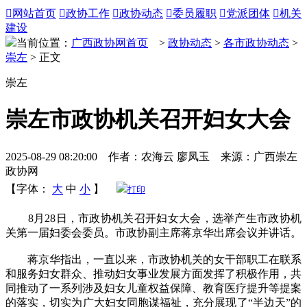

网站首页

政协工作

政协动态

委员履职

党派团体

机关
建设
当前位置：
广西政协网首页
>
政协动态
>
各市政协动态
>
崇左
> 正文
崇左
崇左市政协机关召开妇女大会
2025-08-29 08:20:00 作者：农海云 廖凤玉 来源：广西崇左
政协网
【字体：
大
中
小
】
打印
8月28日，市政协机关召开妇女大会，选举产生市政协机
关第一届妇委会委员。市政协副主席蒋京华出席会议并讲话。
蒋京华指出，一直以来，市政协机关的女干部职工在联系
和服务妇女群众、推动妇女事业发展方面发挥了积极作用，共
同推动了一系列涉及妇女儿童权益保障、教育医疗提升等提案
的落实，切实为广大妇女同胞谋福祉，充分展现了“半边天”的