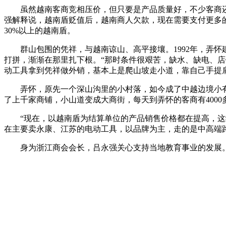
虽然越南客商竞相压价，但只要是产品质量好，不少客商还是
强解释说，越南盾贬值后，越南商人欠款，现在需要支付更多的越
30%以上的越南盾。
群山包围的凭祥，与越南谅山、高平接壤。1992年，弄怀
打拼，渐渐在那里扎下根。“那时条件很艰苦，缺水、缺电、
动工具拿到凭祥做外销，基本上是爬山坡走小道，靠自己手提
弄怀，原先一个深山沟里的小村落，如今成了中越边境小有名
了上千家商铺，小山道变成大商街，每天到弄怀的客商有4000
“现在，以越南盾为结算单位的产品销售价格都在提高，这给
在主要卖永康、江苏的电动工具，以品牌为主，走的是中高端
身为浙江商会会长，吕永强关心支持当地教育事业的发展。去