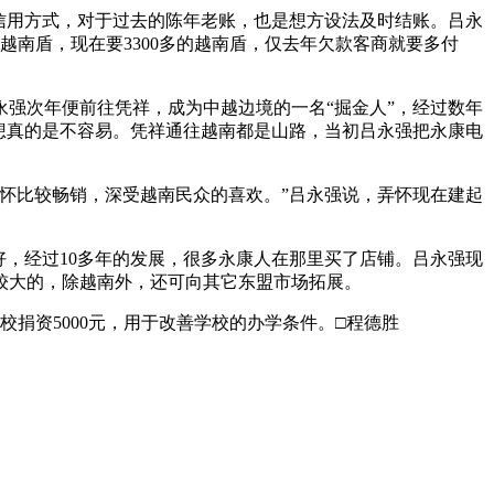
信用方式，对于过去的陈年老账，也是想方设法及时结账。吕永
越南盾，现在要3300多的越南盾，仅去年欠款客商就要多付
强次年便前往凭祥，成为中越边境的一名“掘金人”，经过数年
想真的是不容易。凭祥通往越南都是山路，当初吕永强把永康电
怀比较畅销，深受越南民众的喜欢。”吕永强说，弄怀现在建起
，经过10多年的发展，很多永康人在那里买了店铺。吕永强现
较大的，除越南外，还可向其它东盟市场拓展。
资5000元，用于改善学校的办学条件。□程德胜