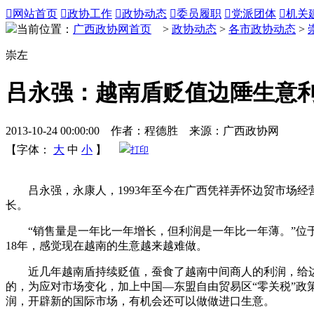

网站首页

政协工作

政协动态

委员履职

党派团体

机关
当前位置：
广西政协网首页
>
政协动态
>
各市政协动态
>
崇左
吕永强：越南盾贬值边陲生意
2013-10-24 00:00:00 作者：程德胜 来源：广西政协网
【字体：
大
中
小
】
打印
吕永强，永康人，1993年至今在广西凭祥弄怀边贸市场经
长。
“销售量是一年比一年增长，但利润是一年比一年薄。”位于
18年，感觉现在越南的生意越来越难做。
近几年越南盾持续贬值，蚕食了越南中间商人的利润，给边
的，为应对市场变化，加上中国—东盟自由贸易区“零关税”政
润，开辟新的国际市场，有机会还可以做做进口生意。