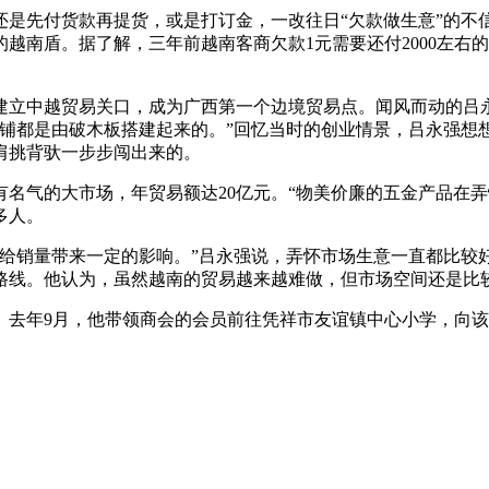
先付货款再提货，或是打订金，一改往日“欠款做生意”的不
南盾。据了解，三年前越南客商欠款1元需要还付2000左右的
建立中越贸易关口，成为广西第一个边境贸易点。闻风而动的吕永
店铺都是由破木板搭建起来的。”回忆当时的创业情景，吕永强想
肩挑背驮一步步闯出来的。
气的大市场，年贸易额达20亿元。“物美价廉的五金产品在弄
多人。
销量带来一定的影响。”吕永强说，弄怀市场生意一直都比较好
路线。他认为，虽然越南的贸易越来越难做，但市场空间还是比
年9月，他带领商会的会员前往凭祥市友谊镇中心小学，向该校捐