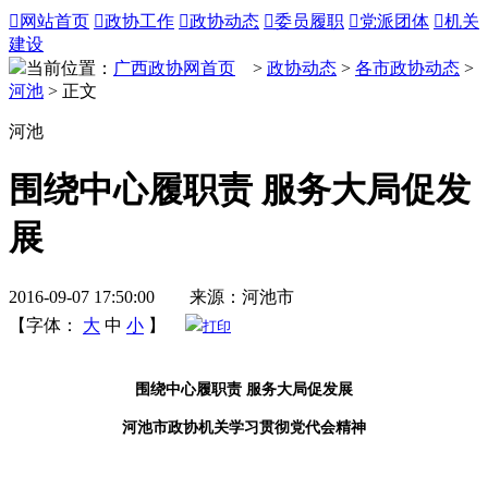

网站首页

政协工作

政协动态

委员履职

党派团体

机关
建设
当前位置：
广西政协网首页
>
政协动态
>
各市政协动态
>
河池
> 正文
河池
围绕中心履职责 服务大局促发
展
2016-09-07 17:50:00 来源：河池市
【字体：
大
中
小
】
打印
围绕中心履职责 服务大局促发展
河池市政协机关学习贯彻党代会精神