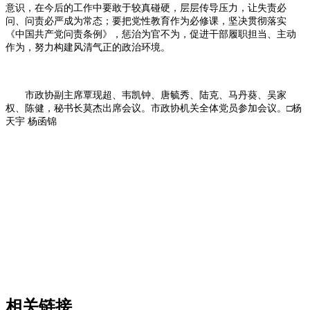
意识，在今后的工作中要敢于较真碰硬，层层传导压力，让失责必
问、问责必严成为常态；要把党性教育作为必修课，坚决贯彻落实
《中国共产党问责条例》，惩治为官不为，促进干部履职担当、主动
作为，努力构建风清气正的政治环境。
市政协副主席覃现超、韦凯钟、唐毓秀、陆克、马丹葵、吴家
权、陈健，秘书长莫杰出席会议。市政协机关全体党员参加会议。□杨
天宇 杨函锦
相关链接