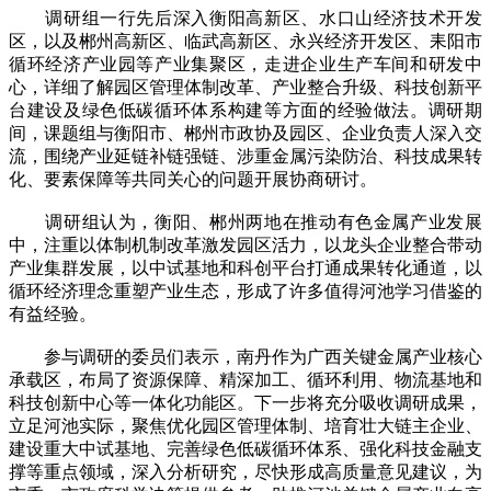
调研组一行先后深入衡阳高新区、水口山经济技术开发
区，以及郴州高新区、临武高新区、永兴经济开发区、耒阳市
循环经济产业园等产业集聚区，走进企业生产车间和研发中
心，详细了解园区管理体制改革、产业整合升级、科技创新平
台建设及绿色低碳循环体系构建等方面的经验做法。调研期
间，课题组与衡阳市、郴州市政协及园区、企业负责人深入交
流，围绕产业延链补链强链、涉重金属污染防治、科技成果转
化、要素保障等共同关心的问题开展协商研讨。
调研组认为，衡阳、郴州两地在推动有色金属产业发展
中，注重以体制机制改革激发园区活力，以龙头企业整合带动
产业集群发展，以中试基地和科创平台打通成果转化通道，以
循环经济理念重塑产业生态，形成了许多值得河池学习借鉴的
有益经验。
参与调研的委员们表示，南丹作为广西关键金属产业核心
承载区，布局了资源保障、精深加工、循环利用、物流基地和
科技创新中心等一体化功能区。下一步将充分吸收调研成果，
立足河池实际，聚焦优化园区管理体制、培育壮大链主企业、
建设重大中试基地、完善绿色低碳循环体系、强化科技金融支
撑等重点领域，深入分析研究，尽快形成高质量意见建议，为