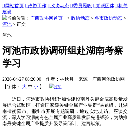

网站首页

政协工作

政协动态

委员履职

党派团体

机关
建设
当前位置：
广西政协网首页
>
政协动态
>
各市政协动态
>
河池
> 正文
河池
河池市政协调研组赴湖南考察
学习
2026-04-27 08:20:00 作者：林秋月 来源：广西河池政协网
【字体：
大
中
小
】
打印
近日，河池市政协组织“加快建设南丹关键金属高质量发
展综合试验区，打造国家级关键金属产业集群”课题组，赴湖
南省衡阳市、郴州市开展专题调研，通过实地走访、座谈交
流，深入学习湖南有色金属产业高质量发展先进经验，为助推
南丹关键金属产业提质升级寻策问计、建言献策。