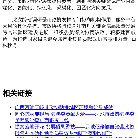
市委、市政府科学决策提供参考，助推河池关键金属产业向高
端化、智能化、绿色化、规模化、园区化方向发展。
此次跨省调研是市政协发挥专门协商机构作用、服务中心
大局的具体举措。市政协将持续关注南丹关键金属高质量发展
综合试验区建设进展，组织委员深入协商议政、积极建言献
策，为打造国家级关键金属产业集群贡献政协智慧和力量。□
林秋月
相关链接
广西河池天峨县政协助推城区环境整治见成效
同心抗灾显担当 港澳委员献大爱——河池市政协港澳委
员踊跃驰援广西赈灾一线
提案落地开花 发展硕果盈枝——罗城仫佬族自治县政协
以督办实效推动委员建议从“纸面”落到“地面”